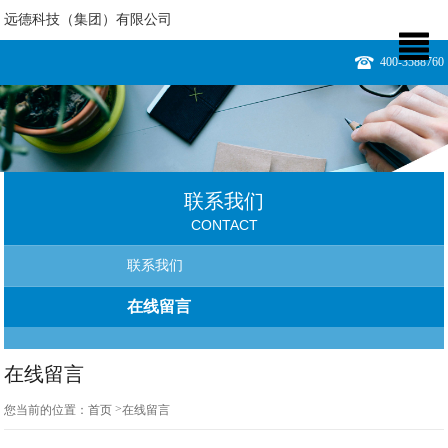
远德科技（集团）有限公司
400-3588760
联系我们
CONTACT
联系我们
在线留言
在线留言
>
您当前的位置：
首页
在线留言