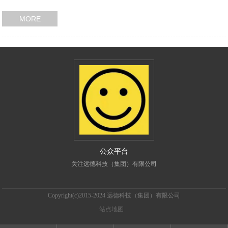
MORE
公众平台
关注远德科技（集团）有限公司
Copyright(c)2015-2024 远德科技（集团）有限公司
站点地图